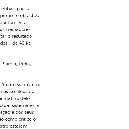
titivo, para a
priram o objectivo,
ta forma foi
us treinadores
tar o resultado
dos + de 40 kg.
 Soraia, Tânia,
ção do evento, e no
a os escalões de
actual modelo
ctual sistema está
mação e dos seus
só como critica o
bitro estarem