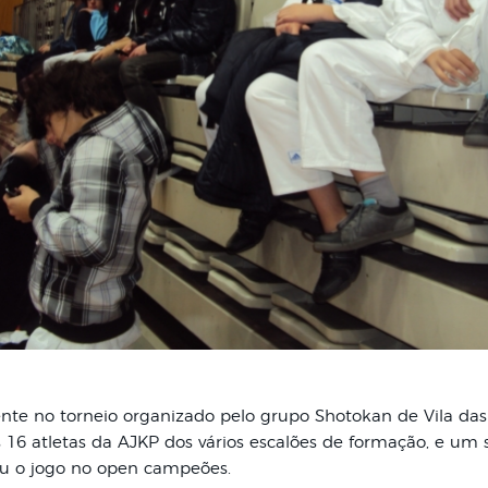
nte no torneio organizado pelo grupo Shotokan de Vila das 
 16 atletas da AJKP dos vários escalões de formação, e um s
ou o jogo no open campeões.