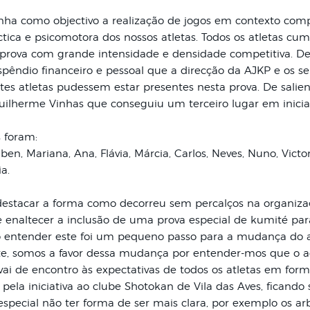
ha como objectivo a realização de jogos em contexto compe
ctica e psicomotora dos nossos atletas. Todos os atletas cum
prova com grande intensidade e densidade competitiva. Des
ispêndio financeiro e pessoal que a direcção da AJKP e os se
tes atletas pudessem estar presentes nesta prova. De salien
Guilherme Vinhas que conseguiu um terceiro lugar em inicia
s foram:
en, Mariana, Ana, Flávia, Márcia, Carlos, Neves, Nuno, Victor,
a.
destacar a forma como decorreu sem percalços na organiza
 enaltecer a inclusão de uma prova especial de kumité par
 entender este foi um pequeno passo para a mudança do 
te, somos a favor dessa mudança por entender-mos que o a
vai de encontro às expectativas de todos os atletas em for
 pela iniciativa ao clube Shotokan de Vila das Aves, ficando 
especial não ter forma de ser mais clara, por exemplo os ar