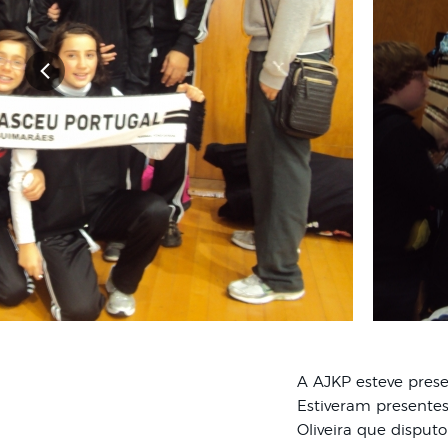
A AJKP esteve prese
Estiveram presentes
Oliveira que disput