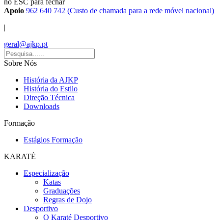
no ESC para fechar
Apoio
962 640 742 (Custo de chamada para a rede móvel nacional)
|
geral@ajkp.pt
Sobre Nós
História da AJKP
História do Estilo
Direção Técnica
Downloads
Formação
Estágios Formação
KARATÉ
Especialização
Katas
Graduações
Regras de Dojo
Desportivo
O Karaté Desportivo