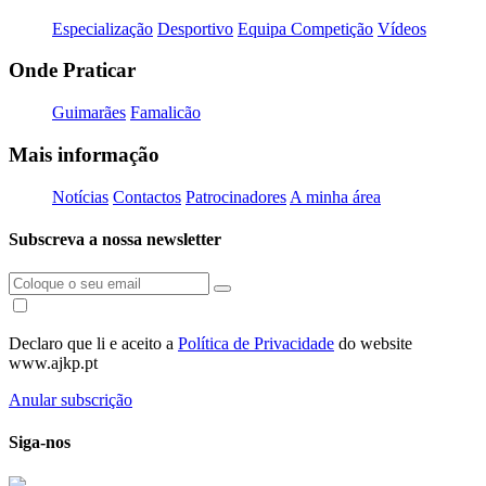
Especialização
Desportivo
Equipa Competição
Vídeos
Onde Praticar
Guimarães
Famalicão
Mais informação
Notícias
Contactos
Patrocinadores
A minha área
Subscreva a nossa newsletter
Declaro que li e aceito a
Política de Privacidade
do website
www.ajkp.pt
Anular subscrição
Siga-nos