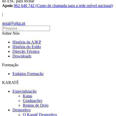
no ESC para fechar
Apoio
962 640 742 (Custo de chamada para a rede móvel nacional)
|
geral@ajkp.pt
Sobre Nós
História da AJKP
História do Estilo
Direção Técnica
Downloads
Formação
Estágios Formação
KARATÉ
Especialização
Katas
Graduações
Regras de Dojo
Desportivo
O Karaté Desportivo