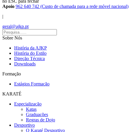
no ESC para fechar
Apoio
962 640 742 (Custo de chamada para a rede móvel nacional)
|
geral@ajkp.pt
Sobre Nós
História da AJKP
História do Estilo
Direção Técnica
Downloads
Formação
Estágios Formação
KARATÉ
Especialização
Katas
Graduações
Regras de Dojo
Desportivo
O Karaté Desportivo