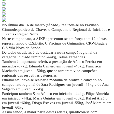
No último dia 16 de março (sábado), realizou-se no Pavilhão
Gimnodesportivo de Chaves o Campeonato Regional de Iniciados e
Juvenis - Região Norte.
Neste campeonato, a AJKP apresentou-se em força com 12 atletas,
representando o C.S.Brito, C.Piscinas de Guimarães, CKWBraga e
C.S.Vila Nova de Sande.
De todos os atletas é de destacar a nova campeã regional da
categoria iniciado feminino -44kg, Telma Fernandes.
Também é importante referir, a prestação de Afonso Pereira em
iniciados -37kg, Eduarda Cantero em juvenil -45kg, Francisca
Machado em juvenil -50kg, que se tornaram vice-campeões
regionais das respetivas categorias
Finalmente, deve-se realçar a medalha de bronze alcançado no
campeonato regional de Sara Rodrigues em juvenil -45kg e de Ana
Salgado em juvenil -55kg.
Participou também Sara Afonso em iniciados -44kg, Filipe Almeida
em iniciado -44kg, Maria Quintas em juvenil -50kg, Rafael Araújo
em juvenil +60kg, Diogo Esteves em juvenil -55kg, José Moreira em
juvenil -60kg.
Assim sendo, a maior parte destes atletas, qualificou-se com