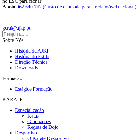
no ESC para fechar
Apoio
962 640 742 (Custo de chamada para a rede móvel nacional)
|
geral@ajkp.pt
Sobre Nós
História da AJKP
História do Estilo
Direção Técnica
Downloads
Formação
Estágios Formação
KARATÉ
Especialização
Katas
Graduações
Regras de Dojo
Desportivo
O Karaté Desportivo