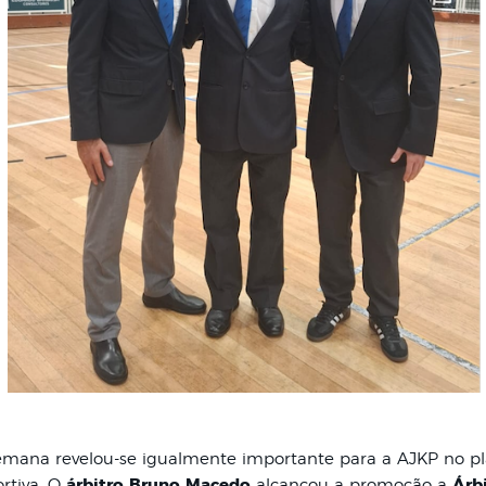
emana revelou-se igualmente importante para a AJKP no p
rtiva. O
árbitro Bruno Macedo
alcançou a promoção a
Árb