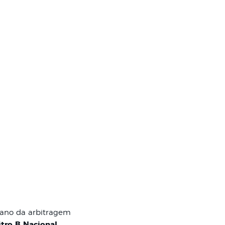
lano da arbitragem
itro B Nacional
,