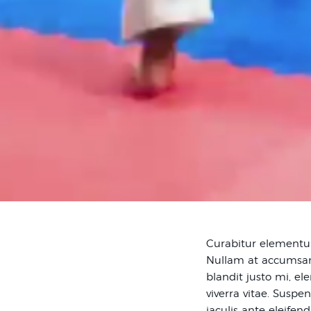
Curabitur elementum
Nullam at accumsan 
blandit justo mi, e
viverra vitae. Suspe
iaculis ante eleifend