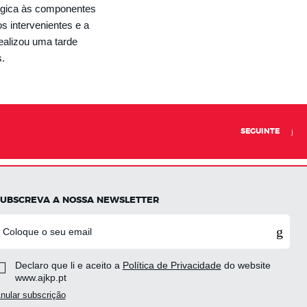
lógica às componentes
s intervenientes e a
ealizou uma tarde
eis.
SEGUINTE
SUBSCREVA A NOSSA NEWSLETTER
Declaro que li e aceito a
Política de Privacidade
do website
www.ajkp.pt
nular subscrição