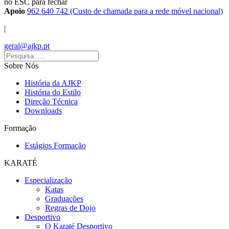
no ESC para fechar
Apoio
962 640 742 (Custo de chamada para a rede móvel nacional)
|
geral@ajkp.pt
Sobre Nós
História da AJKP
História do Estilo
Direção Técnica
Downloads
Formação
Estágios Formação
KARATÉ
Especialização
Katas
Graduações
Regras de Dojo
Desportivo
O Karaté Desportivo