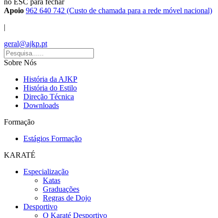
no ESC para fechar
Apoio
962 640 742 (Custo de chamada para a rede móvel nacional)
|
geral@ajkp.pt
Sobre Nós
História da AJKP
História do Estilo
Direção Técnica
Downloads
Formação
Estágios Formação
KARATÉ
Especialização
Katas
Graduações
Regras de Dojo
Desportivo
O Karaté Desportivo