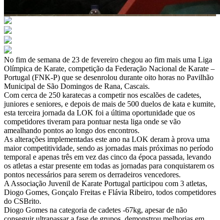
No fim de semana de 23 de fevereiro chegou ao fim mais uma Liga
Olímpica de Karate, competição da Federação Nacional de Karate –
Portugal (FNK-P) que se desenrolou durante oito horas no Pavilhão
Municipal de São Domingos de Rana, Cascais.
Com cerca de 250 karatecas a competir nos escalões de cadetes,
juniores e seniores, e depois de mais de 500 duelos de kata e kumite,
esta terceira jornada da LOK foi a última oportunidade que os
competidores tiveram para pontuar nesta liga onde se vão
amealhando pontos ao longo dos encontros.
As alterações implementadas este ano na LOK deram à prova uma
maior competitividade, sendo as jornadas mais próximas no período
temporal e apenas três em vez das cinco da época passada, levando
os atletas a estar presente em todas as jornadas para conquistarem os
pontos necessários para serem os derradeiros vencedores.
A Associação Juvenil de Karate Portugal participou com 3 atletas,
Diogo Gomes, Gonçalo Freitas e Flávia Ribeiro, todos competidores
do CSBrito.
Diogo Gomes na categoria de cadetes -67kg, apesar de não
conseguir ultrapassar a fase de grupos, demonstrou melhorias em