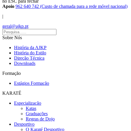
no ESC para fechar
Apoio
962 640 742 (Custo de chamada para a rede móvel nacional)
|
geral@ajkp.pt
Sobre Nós
História da AJKP
História do Estilo
Direção Técnica
Downloads
Formação
Estágios Formação
KARATÉ
Especialização
Katas
Graduações
Regras de Dojo
Desportivo
O Karaté Desportivo