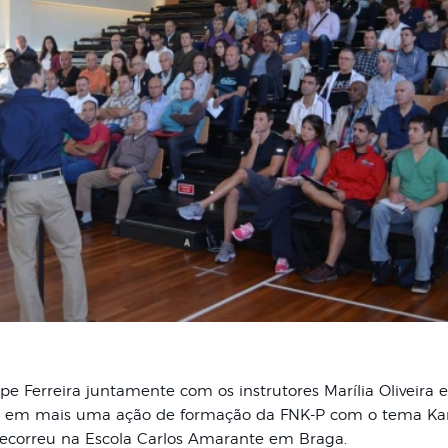
lipe Ferreira juntamente com os instrutores Marília Oliveir
s em mais uma ação de formação da FNK-P com o tema Kara
ecorreu na Escola Carlos Amarante em Braga.