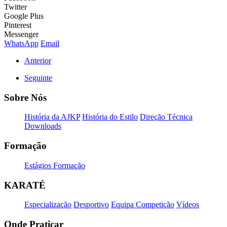
Twitter
Google Plus
Pinterest
Messenger
WhatsApp
Email
Anterior
Seguinte
Sobre Nós
História da AJKP
História do Estilo
Direção Técnica
Downloads
Formação
Estágios Formação
KARATÉ
Especialização
Desportivo
Equipa Competição
Vídeos
Onde Praticar