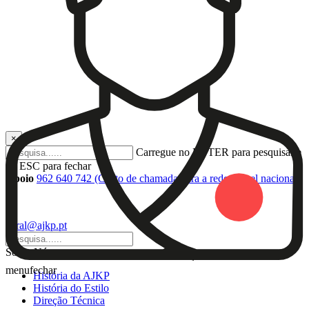
×
Carregue no ENTER para pesquisar e
no ESC para fechar
Apoio
962 640 742 (Custo de chamada para a rede móvel nacional)
|
geral@ajkp.pt
Sobre Nós
menu
fechar
História da AJKP
História do Estilo
Direção Técnica