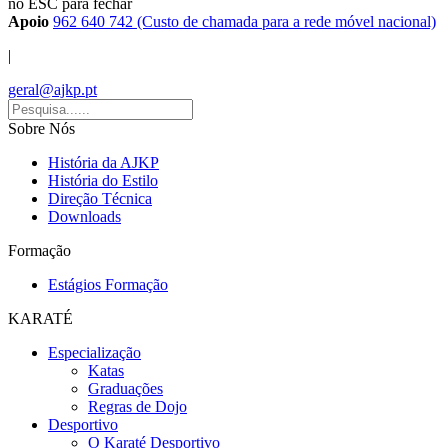
no ESC para fechar
Apoio
962 640 742 (Custo de chamada para a rede móvel nacional)
|
geral@ajkp.pt
Sobre Nós
História da AJKP
História do Estilo
Direção Técnica
Downloads
Formação
Estágios Formação
KARATÉ
Especialização
Katas
Graduações
Regras de Dojo
Desportivo
O Karaté Desportivo