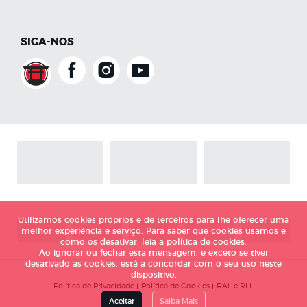
SIGA-NOS
Utilizamos cookies próprios e de terceiros para lhe oferecer uma
melhor experiência e serviço. Para saber que cookies usamos e
como os desativar, leia a política de cookies.
Ao ignorar ou fechar esta mensagem, e exceto se tiver
desativado as cookies, está a concordar com o seu uso neste
dispositivo.
Política de Privacidade
Política de Cookies
RAL e RLL
Aceitar
Saiba Mais