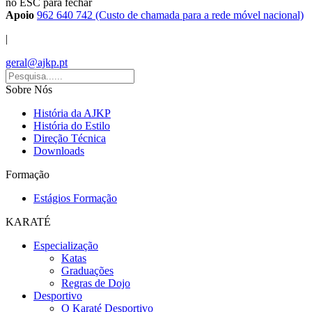
no ESC para fechar
Apoio
962 640 742 (Custo de chamada para a rede móvel nacional)
|
geral@ajkp.pt
Sobre Nós
História da AJKP
História do Estilo
Direção Técnica
Downloads
Formação
Estágios Formação
KARATÉ
Especialização
Katas
Graduações
Regras de Dojo
Desportivo
O Karaté Desportivo