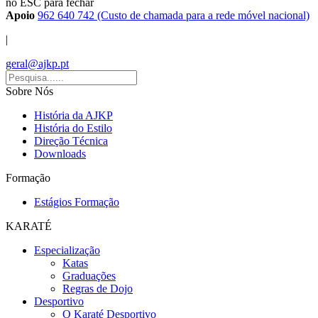
no ESC para fechar
Apoio
962 640 742 (Custo de chamada para a rede móvel nacional)
|
geral@ajkp.pt
Sobre Nós
História da AJKP
História do Estilo
Direção Técnica
Downloads
Formação
Estágios Formação
KARATÉ
Especialização
Katas
Graduações
Regras de Dojo
Desportivo
O Karaté Desportivo